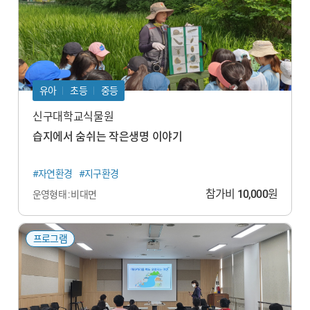
유아
초등
중등
신구대학교식물원
습지에서 숨쉬는 작은생명 이야기
#자연환경
#지구환경
참가비
10,000
원
운영형태 : 비대면
프로그램