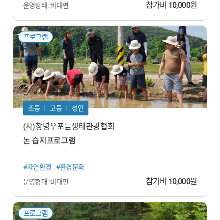
참가비
10,000
원
운영형태 : 비대면
프로그램
초등
고등
성인
(사)창녕우포늪생태관광협회
논 습지프로그램
#자연환경
#환경문화
참가비
10,000
원
운영형태 : 비대면
프로그램