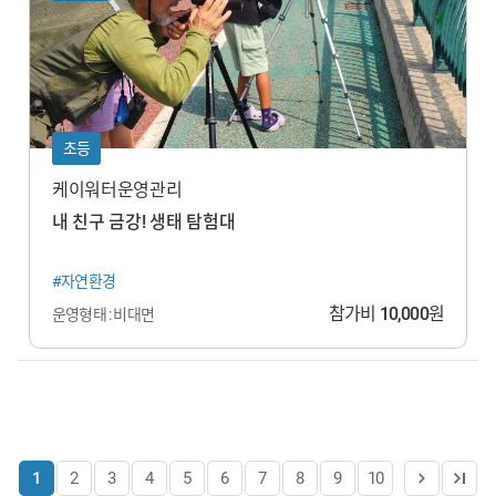
초등
케이워터운영관리
내 친구 금강! 생태 탐험대
#자연환경
참가비
10,000
원
운영형태 : 비대면
1
2
3
4
5
6
7
8
9
10