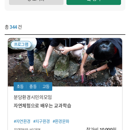
총
344
건
프로그램
초등
중등
고등
분당환경시민의모임
자연체험으로 배우는 교과학습
#자연환경
#지구환경
#환경문화
참가비
10,000
원
운영형태 : 비대면