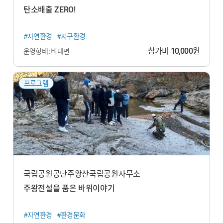
탄소배출 ZERO!
#자연환경
#지구환경
참가비
10,000
원
운영형태 : 비대면
프로그램
국립공원공단주왕산국립공원사무소
주왕전설을 품은 바위이야기
#자연환경
#환경문화