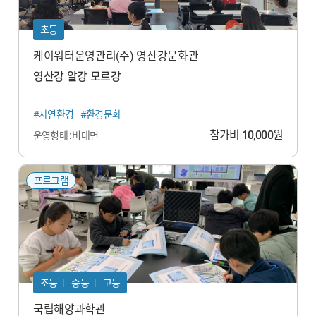
초등
케이워터운영관리(주) 영산강문화관
영산강 알강 모르강
#자연환경
#환경문화
참가비
10,000
원
운영형태 : 비대면
프로그램
초등
중등
고등
국립해양과학관