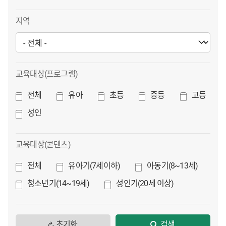
지역
교육대상(프로그램)
전체
유아
초등
중등
고등
성인
교육대상(콘텐츠)
전체
유아기(7세이하)
아동기(8~13세)
청소년기(14~19세)
성인기(20세 이상)
초기화
검색