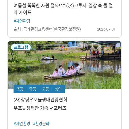
여름철 똑똑한 자원 절약! '수(水)크루지' 일상 속 물 절
약 가이드
#자연환경
출처 : 국가환경교육센터(한국환경보전원)
2026-07-01
프로그램
초등
중등
고등
성인
(사)창녕우포늪생태관광협회
우포늪생태관 가족 서포터즈
#자연환경
#환경문화