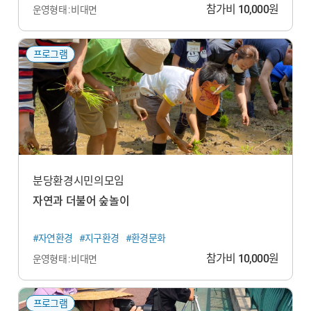
참가비
10,000
원
운영형태 : 비대면
프로그램
분당환경시민의모임
자연과 더불어 숲놀이
#자연환경
#지구환경
#환경문화
참가비
10,000
원
운영형태 : 비대면
프로그램