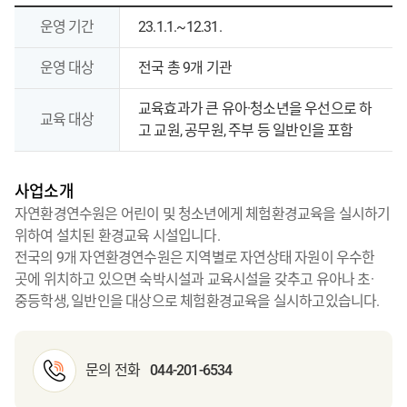
학교
운영 기간
23.1.1.~12.31.
환경교육
사업
운영 대상
전국 총 9개 기관
소개
-
교육효과가 큰 유아·청소년을 우선으로 하
교육 대상
운영
고 교원, 공무원, 주부 등 일반인을 포함
기간,
운영
사업소개
대상,
교육
자연환경연수원은 어린이 및 청소년에게 체험환경교육을 실시하기
대상
위하여 설치된 환경교육 시설입니다.
전국의 9개 자연환경연수원은 지역별로 자연상태 자원이 우수한
곳에 위치하고 있으면 숙박시설과 교육시설을 갖추고 유아나 초·
중등학생, 일반인을 대상으로 체험환경교육을 실시하고있습니다.
문의 전화
044-201-6534