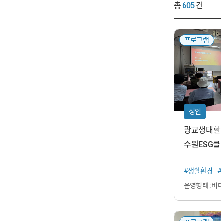
총
605
건
프로그램
성인
광교생태환
수원ESG
#생활환경
운영형태 : 비