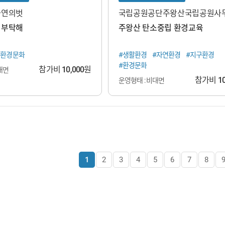
자연의벗
국립공원공단주왕산국립공원사
 부탁해
주왕산 탄소중립 환경교육
#환경문화
#생활환경
#자연환경
#지구환경
#환경문화
참가비
10,000
원
대면
참가비
1
운영형태 : 비대면
1
2
3
4
5
6
7
8