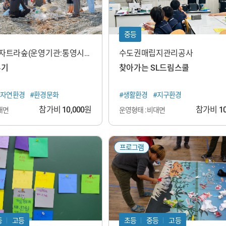
중등
세자트라숲(운영기관:통영시지
수도권매립지관리공사
교육재단)
류기
찾아가는 SL드림스쿨
#자연환경
#환경문화
#생활환경
#지구환경
참가비
10,000
원
참가비
1
대면
운영형태 : 비대면
프로그램
등
고등
초등
중등
고등