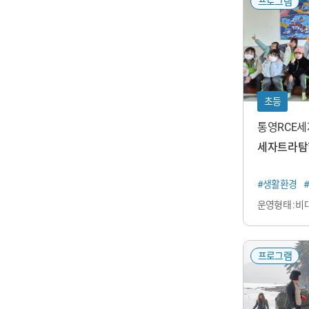
프로그램
초등
통영RCE
속가능발전
세자트라탐
#생활환경
운영형태 : 비
프로그램