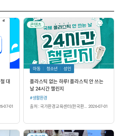
콘텐츠
아동
청소년
성인
가철 대
플라스틱 없는 하루! 플라스틱 안 쓰는
날 24시간 챌린지
#생활환경
6-07-01
출처 : 국가환경교육센터(한국환경
2026-07-01
보전원)