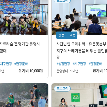
프로그램
중등
고등
세자트라숲(운영기관:통영시지
사단법인 국제위러브유운동본부
교육재단)
험대
지구의 쓰레기통을 비우는 클린
동
#지구환경
#환경문화
#생활환경
#지구환경
#환경문화
참가비
10,000
원
참가비
1
대면
운영형태 : 비대면
프로그램