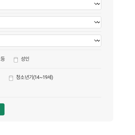
고등
성인
)
청소년기(14~19세)