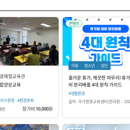
콘텐츠
아동
청소년
성인
경체험교육관
즐거운 휴가, 깨끗한 마무리! 휴
클럽양성교육
비 분리배출 4대 원칙 가이드
#생활환경
#지구환경
#환경문화
출처 : 국가환경교육센터(한국환경
202
보전원)
참가비
10,000
원
대면