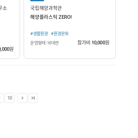
무소
국립해양과학관
해양플라스틱 ZERO!
#생활환경
#환경문화
참가비
10,000
원
운영형태 : 비대면
0,000
원
9
10