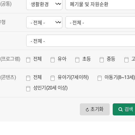
(공통)
유형
(프로그램)
전체
유아
초등
중등
(콘텐츠)
전체
유아기(7세이하)
아동기(8~13세
성인기(20세 이상)
초기화
검색