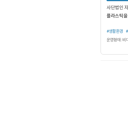
사단법인 
플라스틱을
#생활환경
운영형태 : 비