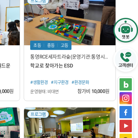
프로그램
초등
중등
고등
통영RCE세자트라숲(운영기관:통영시지
속가능발전교육재단)
월드운
학교로 찾아가는 ESD
#생활환경
#지구환경
#환경문화
0,000
원
참가비
10,000
원
운영형태 : 비대면
프로그램