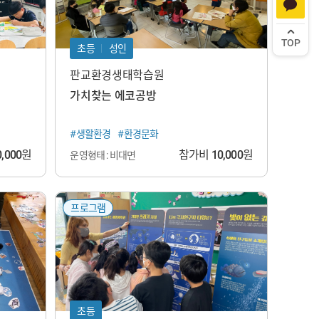
TOP
초등
성인
판교환경생태학습원
가치찾는 에코공방
#생활환경
#환경문화
0,000
원
참가비
10,000
원
운영형태 : 비대면
프로그램
초등