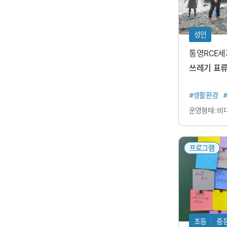
성인
통영RCE
속가능발전
쓰레기 표
#생활환경
운영형태 : 비
프로그램
초등
중