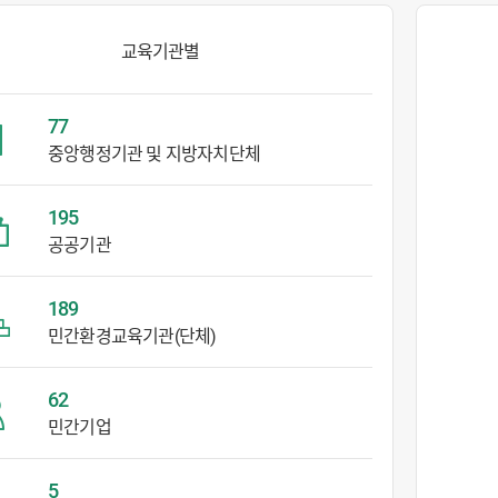
교육기관별
77
중앙행정기관 및 지방자치단체
195
공공기관
189
민간환경교육기관(단체)
62
민간기업
5