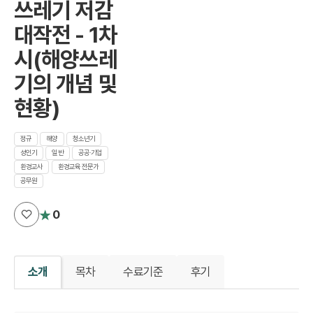
쓰레기 저감
대작전 - 1차
시(해양쓰레
기의 개념 및
현황)
정규
해양
청소년기
성인기
일반
공공·기업
환경교사
환경교육 전문가
공무원
별
0
점
:
소개
목차
수료기준
후기