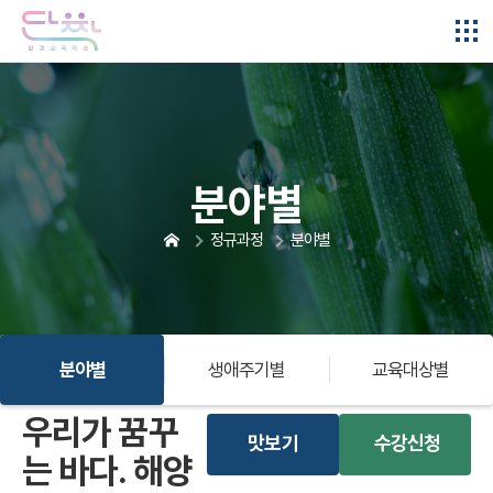
본문 콘텐츠 바로가기
분야별
정규과정
분야별
분야별
생애주기별
교육대상별
우리가 꿈꾸
맛보기
수강신청
는 바다. 해양