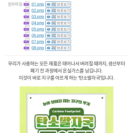
첨부파일
01.png
02.png
03.png
04.png
05.png
06.png
07.png
08.png
우리가 사용하는 모든 제품은 태어나서 버려질 때까지
,
생산부터
폐기 전 과정에서 온실가스를 남깁니다
.
이것이 바로 지구를 아프게 하는
‘
탄소발자국
’
입니다
.