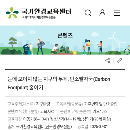
콘텐츠
눈에 보이지 않는 지구의 무게, 탄소발자국(Carbon
Footprint) 줄이기
교육주제(대분류)
지구환경
교육주제(중분류)
기후변화 및 탄소중립
콘텐츠 유형(대분류)
교육자료
콘텐츠 유형(중분류)
카드뉴스
교육대상
아동기(8~13세), 청소년기(14~19세), 성인기(20세 이상)
출처
국가환경교육센터(한국환경보전원)
등록일
2026-07-01