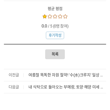
평균 평점
0.0
/ 5
(0명 참여)
후기작성
목록
이전글
여름철 똑똑한 자원 절약! '수(水)크루지' 일상 속
물 절약 가이드
다음글
내 식탁으로 돌아오는 부메랑, 토양·해양 미세 플
라스틱의 위협